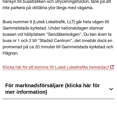
hänsyn till busstrafiken och utryckningsfordon, tänk på att 
inte parkera på otillåtna ytor längs med vägarna.
Buss nummer 9 (Luleå Lokaltrafik, LLT) går hela vägen till 
Gammelstads kyrkstad. Under nationaldagen stannar 
bussen vid hållplatsen "Sandåkersvägen". Du kan även ta 
buss nr 1 och 2 till "Stadsö Centrum", det innebär dock en 
promenad på ca 20 minuter till Gammelstads kyrkstad och 
Hägnan.
Länk
Klicka här för att komma till Luleå Lokaltrafiks hemsida
Länk
till 
exte
För marknadsförsäljare (klicka här för
web
mer information)