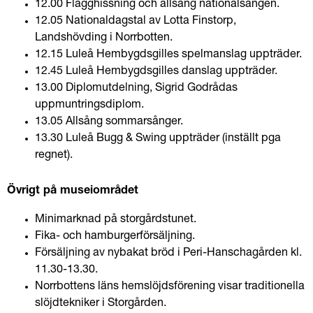
12.00 Flagghissning och allsång nationalsången.
12.05 Nationaldagstal av Lotta Finstorp, 
Landshövding i Norrbotten.
12.15 Luleå Hembygdsgilles spelmanslag uppträder.
12.45 Luleå Hembygdsgilles danslag uppträder.
13.00 Diplomutdelning, Sigrid Godrådas 
uppmuntringsdiplom.
13.05 Allsång sommarsånger.
13.30 Luleå Bugg & Swing uppträder (inställt pga 
regnet).
Övrigt på museiområdet
Minimarknad på storgårdstunet.
Fika- och hamburgerförsäljning.
Försäljning av nybakat bröd i Peri-Hanschagården kl. 
11.30-13.30.
Norrbottens läns hemslöjdsförening visar traditionella 
slöjdtekniker i Storgården.