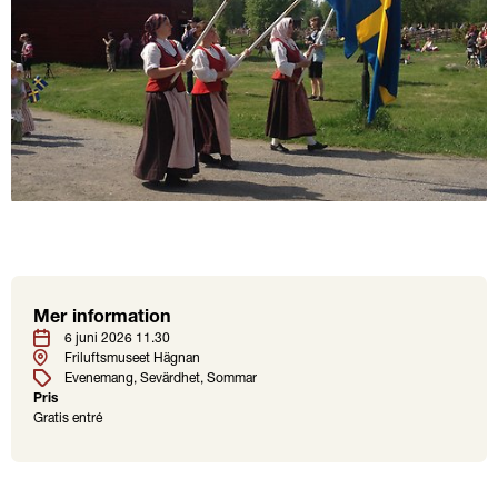
Mer information
Plats
Etiketter
Datum
6 juni 2026 11.30
Friluftsmuseet Hägnan
Evenemang
Sevärdhet
Sommar
Pris
Gratis entré