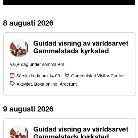
Hittade
14
8 augusti 2026
träffar
Guidad visning av världsarvet
Gammelstads kyrkstad
Varje dag under sommaren!
Datum:
Plats
Särskilda datum 14.00
Gammelstad Visitor Center
Kategorier:
Aktivitet, Boka online, Året runt
9 augusti 2026
Guidad visning av världsarvet
Gammelstads kyrkstad