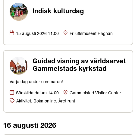
Indisk kulturdag
Datum:
Plats
15 augusti 2026 11.00
Friluftsmuseet Hägnan
Guidad visning av världsarvet
Gammelstads kyrkstad
Varje dag under sommaren!
Datum:
Plats
Särskilda datum 14.00
Gammelstad Visitor Center
Kategorier:
Aktivitet, Boka online, Året runt
16 augusti 2026