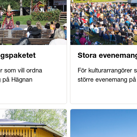
ngspaketet
Stora eveneman
r som vill ordna
För kulturarrangörer s
g på Hägnan
större evenemang p