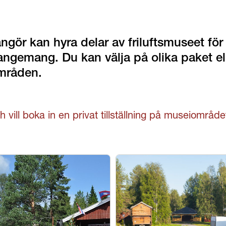
ngör kan hyra delar av friluftsmuseet fö
angemang. Du kan välja på olika paket ell
mråden.
 vill boka in en privat tillställning på museiområd