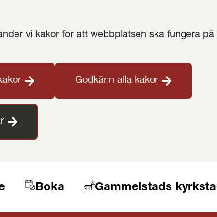
der vi kakor för att webbplatsen ska fungera på et
kakor
Godkänn alla kakor
r
e
Boka
Gammelstads kyrksta