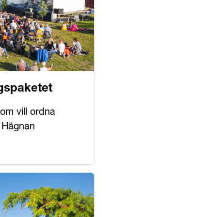
gspaketet
om vill ordna
å Hägnan