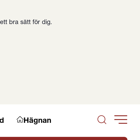
t bra sätt för dig.
d
Hägnan