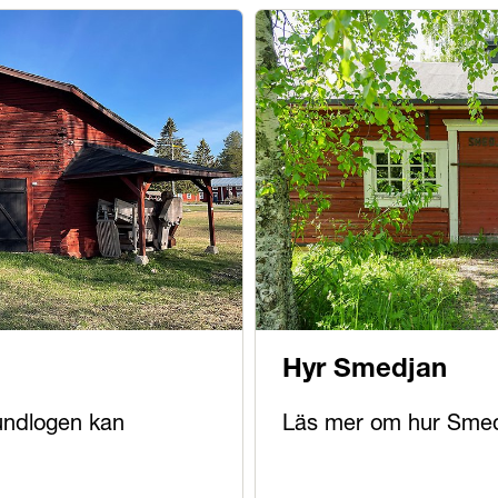
n
Hyr Smedjan
undlogen kan
Läs mer om hur Sme