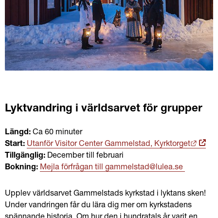
Lyktvandring i världsarvet för grupper
Längd: 
Ca 60 minuter
Länk t
Start: 
Utanför Visitor Center Gammelstad, Kyrktorget
Länk 
Tillgänglig:
 December till februari
till 
Bokning:
Mejla förfrågan till gammelstad@lulea.se 
extern
webbp
Upplev världsarvet Gammelstads kyrkstad i lyktans sken! 
Under vandringen får du lära dig mer om kyrkstadens 
spännande historia. Om hur den i hundratals år varit en 